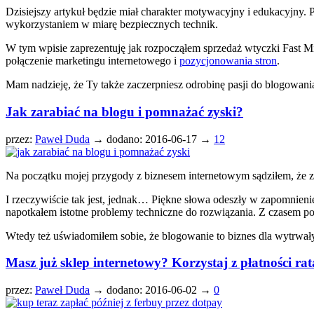
Dzisiejszy artykuł będzie miał charakter motywacyjny i edukacyjny
wykorzystaniem w miarę bezpiecznych technik.
W tym wpisie zaprezentuję jak rozpocząłem sprzedaż wtyczki Fast Micr
połączenie marketingu internetowego i
pozycjonowania stron
.
Mam nadzieję, że Ty także zaczerpniesz odrobinę pasji do blogowania
Jak zarabiać na blogu i pomnażać zyski?
przez:
Paweł Duda
→
dodano: 2016-06-17 →
12
Na początku mojej przygody z biznesem internetowym sądziłem, że zar
I rzeczywiście tak jest, jednak… Piękne słowa odeszły w zapomnieni
napotkałem istotne problemy techniczne do rozwiązania. Z czasem poj
Wtedy też uświadomiłem sobie, że blogowanie to biznes dla wytrwał
Masz już sklep internetowy? Korzystaj z płatności ra
przez:
Paweł Duda
→
dodano: 2016-06-02 →
0