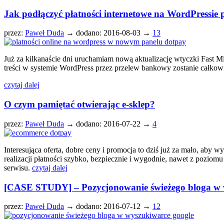
Jak podłączyć płatności internetowe na WordPressie
przez:
Paweł Duda
→
dodano: 2016-08-03 →
13
Już za kilkanaście dni uruchamiam nową aktualizację wtyczki Fast 
treści w systemie WordPress przez przelew bankowy zostanie całkow
czytaj dalej
O czym pamiętać otwierając e-sklep?
przez:
Paweł Duda
→
dodano: 2016-07-22 →
4
Interesująca oferta, dobre ceny i promocja to dziś już za mało, aby 
realizacji płatności szybko, bezpiecznie i wygodnie, nawet z pozio
serwisu.
czytaj dalej
[CASE STUDY] – Pozycjonowanie świeżego bloga w w
przez:
Paweł Duda
→
dodano: 2016-07-12 →
12