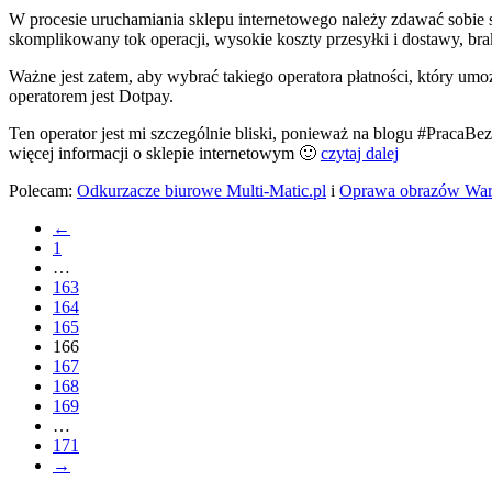
W procesie uruchamiania sklepu internetowego należy zdawać sobie s
skomplikowany tok operacji, wysokie koszty przesyłki i dostawy, bra
Ważne jest zatem, aby wybrać takiego operatora płatności, który umoż
operatorem jest Dotpay.
Ten operator jest mi szczególnie bliski, ponieważ na blogu #PracaB
więcej informacji o sklepie internetowym 🙂
czytaj dalej
Polecam:
Odkurzacze biurowe Multi-Matic.pl
i
Oprawa obrazów Wa
←
1
…
163
164
165
166
167
168
169
…
171
→