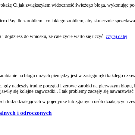
. Pokażę Ci jak zwiększyłem widoczność świeżego bloga, wykonując po
o Pay. Ile zarobiłem i co takiego zrobiłem, aby skutecznie sprzedawać
 i dojdziesz do wniosku, że całe życie warto się uczyć.
czytaj dalej
abianie na blogu dużych pieniędzy jest w zasięgu ręki każdego człowi
e, gdy nadeszły trudne początki i zerowe zarobki na pierwszym blogu,
awiły się kolejne zagwozdki.. I tak problemy zaczęły się nawarstwiać
ych ludzi działających w pojedynkę lub zgranych osób działających z
talnych i odroczonych