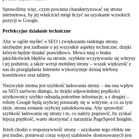
Sprawdźmy więc, czym powinna charakteryzować się strona
internetowa, by jej właściciel mógł liczyć na uzyskanie wysokich
pozycji w Google.
Perfekcyjne działanie techniczne
Aby w ogóle myśleć o SEO i zwiększaniu rankingu strony,
niezbędne jest zadbanie o jej wszystkie aspekty techniczne, dzięki
którym będzie działać prawidłowo. Mowa tutaj o braku
jakichkolwiek błędów na stronie, szybkim wczytywaniu się witryny
i jej podstron, a także wersji mobilnej strony – wszak większość z
nas do przeglądania Internetu wykorzystuje dzisiaj telefony
komórkowe oraz tablety.
Niezwykle istotna jest szybkość ładowania strony – ma ona wpływ
na SEO zarówno dlatego, że dzięki odpowiedniej prędkości
użytkownicy szybko odnajdą potrzebne informacje, a z drugiej –
roboty Google będą szybciej poruszały się w witrynie, a co za tym
idzie, strona zostanie szybciej zaindeksowana. Aby sprawdzić
szybkość ładowania się strony i to, co należy poprawić, by zyskać
lepszą prędkość, warto skorzystać z narzędzia PageSpeed Insights.
Jeżeli chodzi o responsywność strony – uzyskanie tego efektu nie
jest trudne, ponieważ coraz więcej szablonów dostosowanych jest