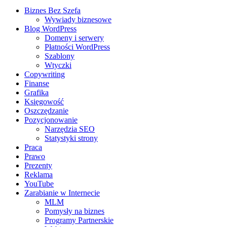
Biznes Bez Szefa
Wywiady biznesowe
Blog WordPress
Domeny i serwery
Płatności WordPress
Szablony
Wtyczki
Copywriting
Finanse
Grafika
Księgowość
Oszczędzanie
Pozycjonowanie
Narzędzia SEO
Statystyki strony
Praca
Prawo
Prezenty
Reklama
YouTube
Zarabianie w Internecie
MLM
Pomysły na biznes
Programy Partnerskie