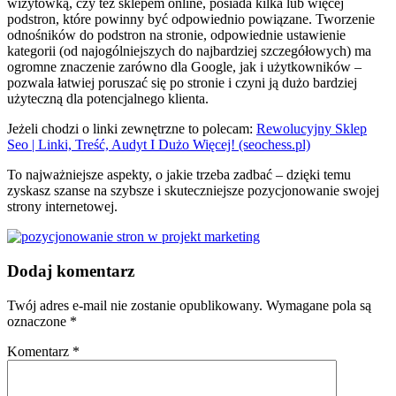
wizytówką, czy też sklepem online, posiada kilka lub więcej
podstron, które powinny być odpowiednio powiązane. Tworzenie
odnośników do podstron na stronie, odpowiednie ustawienie
kategorii (od najogólniejszych do najbardziej szczegółowych) ma
ogromne znaczenie zarówno dla Google, jak i użytkowników –
pozwala łatwiej poruszać się po stronie i czyni ją dużo bardziej
użyteczną dla potencjalnego klienta.
Jeżeli chodzi o linki zewnętrzne to polecam:
Rewolucyjny Sklep
Seo | Linki, Treść, Audyt I Dużo Więcej! (seochess.pl)
To najważniejsze aspekty, o jakie trzeba zadbać – dzięki temu
zyskasz szanse na szybsze i skuteczniejsze pozycjonowanie swojej
strony internetowej.
Dodaj komentarz
Twój adres e-mail nie zostanie opublikowany.
Wymagane pola są
oznaczone
*
Komentarz
*