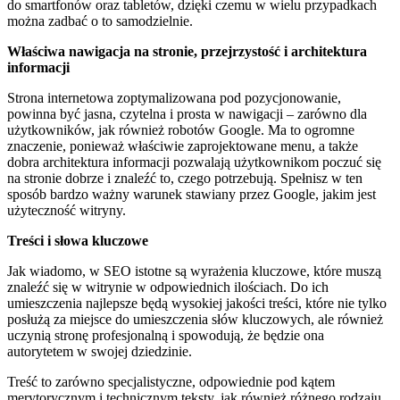
do smartfonów oraz tabletów, dzięki czemu w wielu przypadkach
można zadbać o to samodzielnie.
Właściwa nawigacja na stronie, przejrzystość i architektura
informacji
Strona internetowa zoptymalizowana pod pozycjonowanie,
powinna być jasna, czytelna i prosta w nawigacji – zarówno dla
użytkowników, jak również robotów Google. Ma to ogromne
znaczenie, ponieważ właściwie zaprojektowane menu, a także
dobra architektura informacji pozwalają użytkownikom poczuć się
na stronie dobrze i znaleźć to, czego potrzebują. Spełnisz w ten
sposób bardzo ważny warunek stawiany przez Google, jakim jest
użyteczność witryny.
Treści i słowa kluczowe
Jak wiadomo, w SEO istotne są wyrażenia kluczowe, które muszą
znaleźć się w witrynie w odpowiednich ilościach. Do ich
umieszczenia najlepsze będą wysokiej jakości treści, które nie tylko
posłużą za miejsce do umieszczenia słów kluczowych, ale również
uczynią stronę profesjonalną i spowodują, że będzie ona
autorytetem w swojej dziedzinie.
Treść to zarówno specjalistyczne, odpowiednie pod kątem
merytorycznym i technicznym teksty, jak również różnego rodzaju