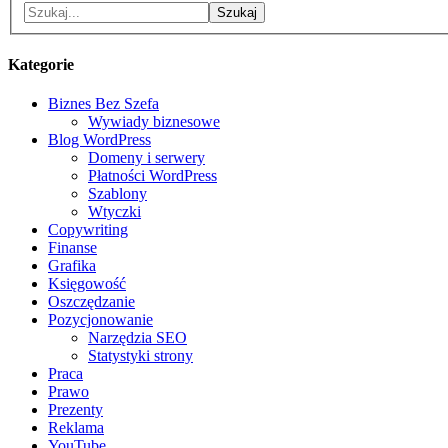
Kategorie
Biznes Bez Szefa
Wywiady biznesowe
Blog WordPress
Domeny i serwery
Płatności WordPress
Szablony
Wtyczki
Copywriting
Finanse
Grafika
Księgowość
Oszczędzanie
Pozycjonowanie
Narzędzia SEO
Statystyki strony
Praca
Prawo
Prezenty
Reklama
YouTube