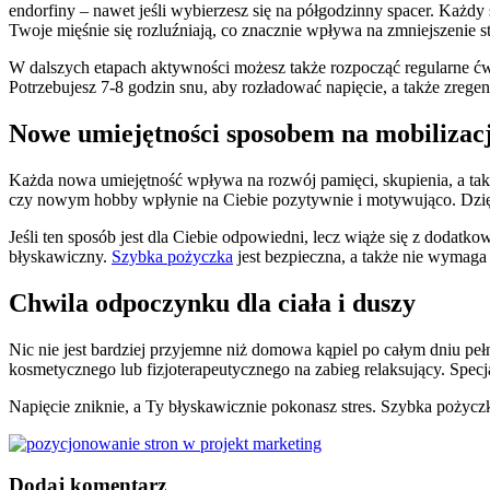
endorfiny – nawet jeśli wybierzesz się na półgodzinny spacer. Każdy 
Twoje mięśnie się rozluźniają, co znacznie wpływa na zmniejszenie str
W dalszych etapach aktywności możesz także rozpocząć regularne ćwi
Potrzebujesz 7-8 godzin snu, aby rozładować napięcie, a także zrege
Nowe umiejętności sposobem na mobilizac
Każda nowa umiejętność wpływa na rozwój pamięci, skupienia, a tak
czy nowym hobby wpłynie na Ciebie pozytywnie i motywująco. Dzięk
Jeśli ten sposób jest dla Ciebie odpowiedni, lecz wiąże się z doda
błyskawiczny.
Szybka pożyczka
jest bezpieczna, a także nie wymaga
Chwila odpoczynku dla ciała i duszy
Nic nie jest bardziej przyjemne niż domowa kąpiel po całym dniu pe
kosmetycznego lub fizjoterapeutycznego na zabieg relaksujący. Specja
Napięcie zniknie, a Ty błyskawicznie pokonasz stres. Szybka pożyczk
Dodaj komentarz