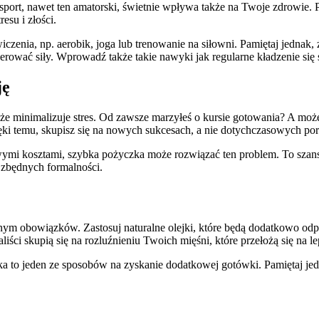
sport, nawet ten amatorski, świetnie wpływa także na Twoje zdrowie. P
esu i złości.
czenia, np. aerobik, joga lub trenowanie na siłowni. Pamiętaj jedna
nerować siły. Wprowadź także takie nawyki jak regularne kładzenie się
ję
że minimalizuje stres. Od zawsze marzyłeś o kursie gotowania? A mo
i temu, skupisz się na nowych sukcesach, a nie dotychczasowych po
tkowymi kosztami, szybka pożyczka może rozwiązać ten problem. To sz
 zbędnych formalności.
łnym obowiązków. Zastosuj naturalne olejki, które będą dodatkowo odp
liści skupią się na rozluźnieniu Twoich mięśni, które przełożą się na 
a to jeden ze sposobów na zyskanie dodatkowej gotówki. Pamiętaj jedn