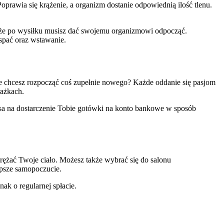
oprawia się krążenie, a organizm dostanie odpowiednią ilość tlenu.
k, że po wysiłku musisz dać swojemu organizmowi odpocząć.
 spać oraz wstawanie.
że chcesz rozpocząć coś zupełnie nowego? Każde oddanie się pasjom
rażkach.
ansa na dostarczenie Tobie gotówki na konto bankowe w sposób
rężać Twoje ciało. Możesz także wybrać się do salonu
lepsze samopoczucie.
ak o regularnej spłacie.