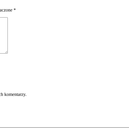
naczone
*
ch komentarzy.