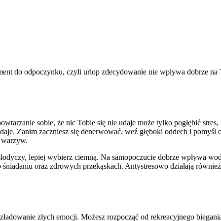
ent do odpoczynku, czyli urlop zdecydowanie nie wpływa dobrze na 
arzanie sobie, że nic Tobie się nie udaje może tylko pogłębić stres, k
ię udaje. Zanim zaczniesz się denerwować, weź głęboki oddech i pomyśl
 warzyw.
 słodyczy, lepiej wybierz ciemną. Na samopoczucie dobrze wpływa woda
e o śniadaniu oraz zdrowych przekąskach. Antystresowo działają również
ozładowanie złych emocji. Możesz rozpocząć od rekreacyjnego biegania