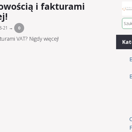
owością i fakturami
j!
08-21 →
0
Kat
B