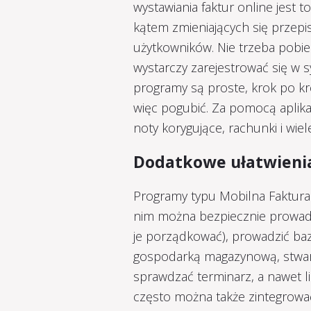
wystawiania faktur online jest 
kątem zmieniających się przep
użytkowników. Nie trzeba pobier
wystarczy zarejestrować się w
programy są proste, krok po kr
więc pogubić. Za pomocą aplikacj
noty korygujące, rachunki i wie
Dodatkowe ułatwienia
Programy typu Mobilna Faktura 
nim można bezpiecznie prowadz
je porządkować), prowadzić ba
gospodarką magazynową, stwarz
sprawdzać terminarz, a nawet l
często można także zintegrować