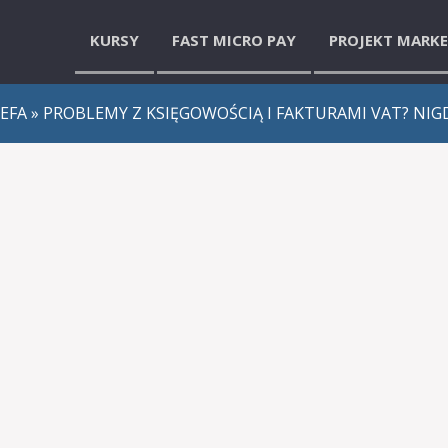
KURSY
FAST MICRO PAY
PROJEKT MARK
ZEFA
» PROBLEMY Z KSIĘGOWOŚCIĄ I FAKTURAMI VAT? NIGD