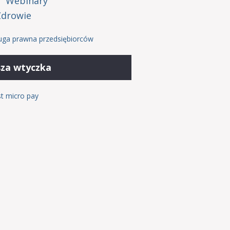
Webinary
Zdrowie
uga prawna przedsiębiorców
za wtyczka