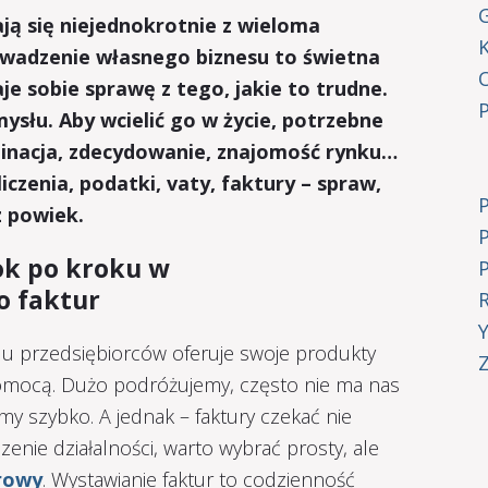
G
ają się niejednokrotnie z wieloma
owadzenie własnego biznesu to świetna
je sobie sprawę z tego, jakie to trudne.
ysłu. Aby wcielić go w życie, potrzebne
minacja, zdecydowanie, znajomość rynku…
iczenia, podatki, vaty, faktury – spraw,
z powiek.
ok po kroku w
o faktur
elu przedsiębiorców oferuje swoje produkty
Z
 pomocą. Dużo podróżujemy, często nie ma nas
emy szybko. A jednak – faktury czekać nie
enie działalności, warto wybrać prosty, ale
rowy
. Wystawianie faktur to codzienność