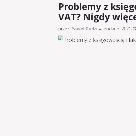
Problemy z księg
VAT? Nigdy więce
przez:
Paweł Duda
→
dodano: 2021-