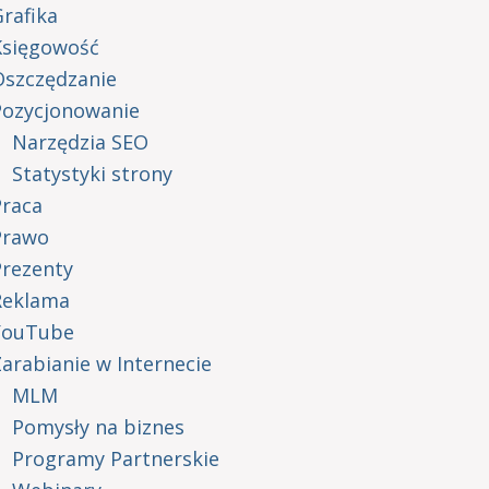
rafika
Księgowość
Oszczędzanie
Pozycjonowanie
Narzędzia SEO
Statystyki strony
Praca
Prawo
Prezenty
Reklama
YouTube
arabianie w Internecie
MLM
Pomysły na biznes
Programy Partnerskie