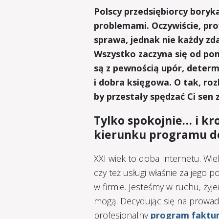
Polscy przedsiębiorcy boryk
problemami. Oczywiście, pr
sprawa, jednak nie każdy zda
Wszystko zaczyna się od pom
są z pewnością upór, deter
i dobra księgowa. O tak, rozl
by przestały spędzać Ci sen 
Tylko spokojnie… i kr
kierunku programu d
XXI wiek to doba Internetu. Wi
czy też usługi właśnie za jego
w firmie. Jesteśmy w ruchu, żyj
mogą. Decydując się na prowadz
profesjonalny
program faktu