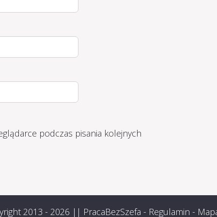
eglądarce podczas pisania kolejnych
right 2013 - 2026 ||
PracaBezSzefa
-
Regulamin
-
Mapa