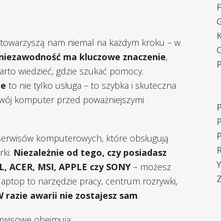
G
y towarzyszą nam niemal na każdym kroku – w
 niezawodność ma kluczowe znaczenie
,
warto wiedzieć, gdzie szukać pomocy.
ie
to nie tylko usługa – to szybka i skuteczna
wój komputer przed poważniejszymi
e serwisów komputerowych, które obsługują
rki.
Niezależnie od tego, czy posiadasz
, ACER, MSI, APPLE czy SONY
– możesz
Z
laptop to narzędzie pracy, centrum rozrywki,
 razie awarii nie zostajesz sam
.
erwisowe obejmują: