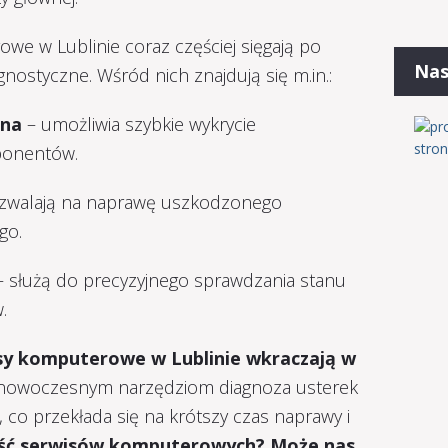
e w Lublinie coraz częściej sięgają po
Nas
ostyczne. Wśród nich znajdują się m.in.:
jna
– umożliwia szybkie wykrycie
ponentów.
zwalają na naprawę uszkodzonego
go.
 służą do precyzyjnego sprawdzania stanu
.
isy komputerowe w Lublinie wkraczają w
i nowoczesnym narzędziom diagnoza usterek
a, co przekłada się na krótszy czas naprawy i
ość serwisów komputerowych? Może nas