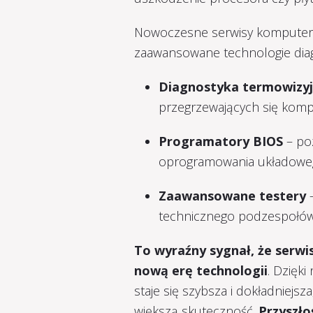
Nowoczesne serwisy komputerow
zaawansowane technologie diagn
Diagnostyka termowizy
przegrzewających się kom
Programatory BIOS
– po
oprogramowania układowe
Zaawansowane testery
–
technicznego podzespołów
To wyraźny sygnał, że serw
nową erę technologii
. Dzięk
staje się szybsza i dokładniejsz
większą skuteczność.
Przyszł