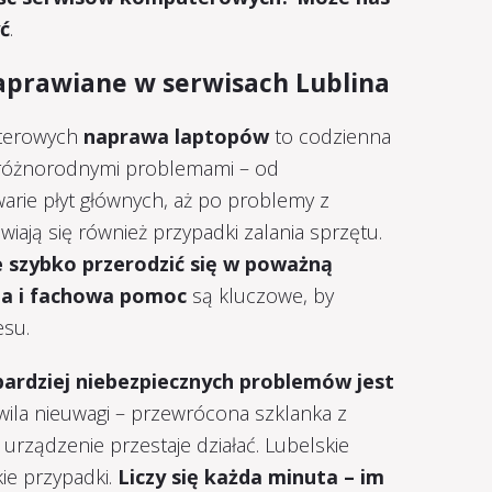
ć
.
naprawiane w serwisach Lublina
uterowych
naprawa laptopów
to codzienna
 z różnorodnymi problemami – od
arie płyt głównych, aż po problemy z
ają się również przypadki zalania sprzętu.
szybko przerodzić się w poważną
ja i fachowa pomoc
są kluczowe, by
esu.
jbardziej niebezpiecznych problemów jest
wila nieuwagi – przewrócona szklanka z
urządzenie przestaje działać. Lubelskie
kie przypadki.
Liczy się każda minuta – im