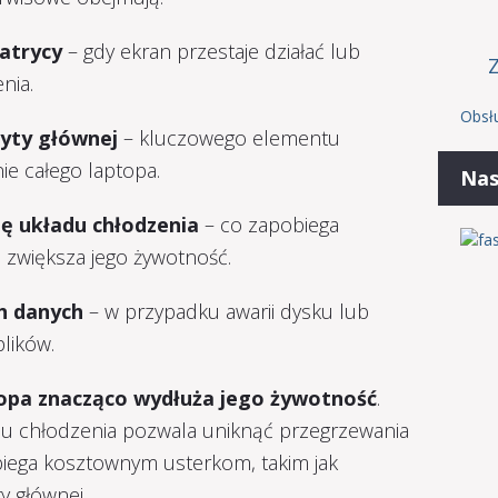
atrycy
– gdy ekran przestaje działać lub
nia.
Obsł
yty głównej
– kluczowego elementu
ie całego laptopa.
Nas
ję układu chłodzenia
– co zapobiega
i zwiększa jego żywotność.
h danych
– w przypadku awarii dysku lub
lików.
opa znacząco wydłuża jego żywotność
.
du chłodzenia pozwala uniknąć przegrzewania
obiega kosztownym usterkom, takim jak
y głównej.