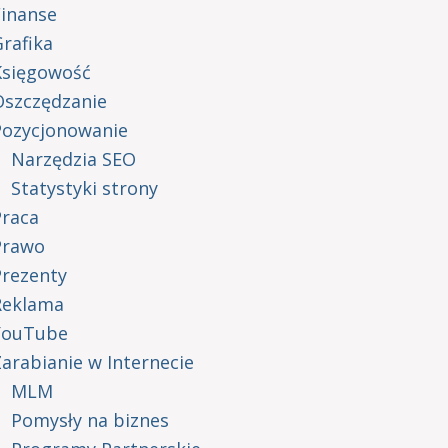
Finanse
rafika
Księgowość
Oszczędzanie
Pozycjonowanie
Narzędzia SEO
Statystyki strony
Praca
Prawo
Prezenty
Reklama
YouTube
arabianie w Internecie
MLM
Pomysły na biznes