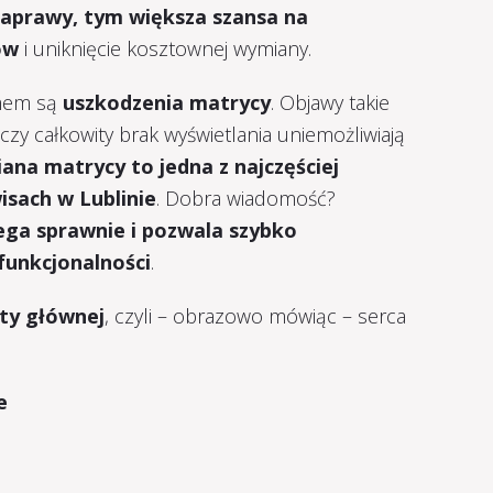
naprawy, tym większa szansa na
ów
i uniknięcie kosztownej wymiany.
mem są
uszkodzenia matrycy
. Objawy takie
czy całkowity brak wyświetlania uniemożliwiają
na matrycy to jedna z najczęściej
sach w Lublinie
. Dobra wiadomość?
ega sprawnie i pozwala szybko
funkcjonalności
.
yty głównej
, czyli – obrazowo mówiąc – serca
e