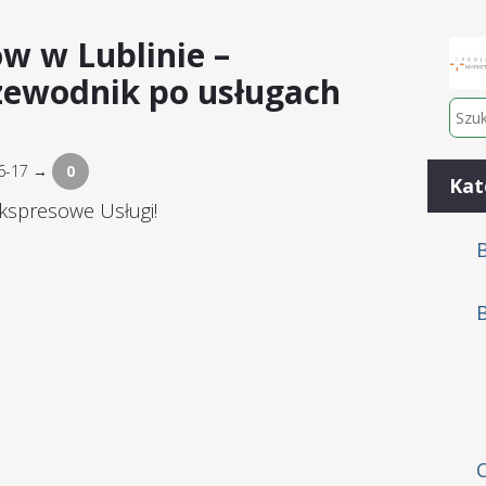
w w Lublinie –
ewodnik po usługach
06-17 →
0
Kat
B