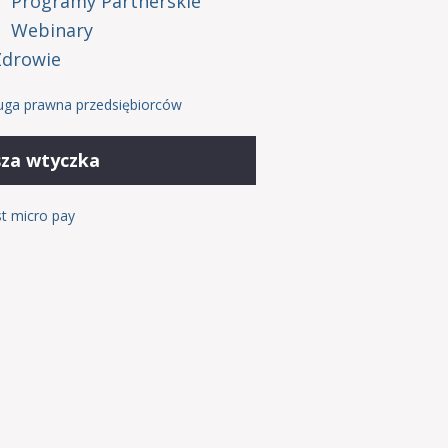
Programy Partnerskie
Webinary
Zdrowie
uga prawna przedsiębiorców
za wtyczka