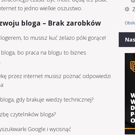
nternet to jedno wielkie oszustwo.
ozwoju bloga – Brak zarobków
Obsł
blogerem, to musisz kuć żelazo póki gorące!
Nas
 bloga, bo praca na blogu to biznes
.
wkę przez internet musisz poznać odpowiedzi
a:
bloga, gdy brakuje wiedzy technicznej?
czbę czytelników bloga?
szukiwarki Google i wycisnąć