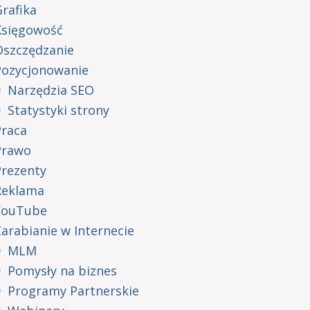
rafika
Księgowość
Oszczędzanie
Pozycjonowanie
Narzędzia SEO
Statystyki strony
Praca
Prawo
Prezenty
Reklama
YouTube
arabianie w Internecie
MLM
Pomysły na biznes
Programy Partnerskie