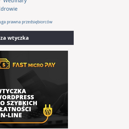
Webinary
Zdrowie
uga prawna przedsiębiorców
za wtyczka