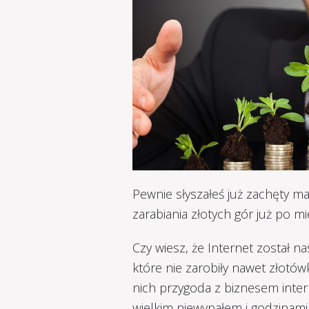
Pewnie słyszałeś już zachęty m
zarabiania złotych gór już po m
Czy wiesz, że Internet został 
które nie zarobiły nawet złotów
nich przygoda z biznesem inter
wielkim niewypałem i godzinami