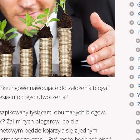
G
arketingowe nawołujące do założenia bloga i
iesiącu od jego utworzenia?
Z
naszpikowany tysiącami obumarłych blogów,
ki? Żal mi tych blogerów, bo dla
netowym będzie kojarzyła się z jednym
 straconego czasu. Być może będą też pisać