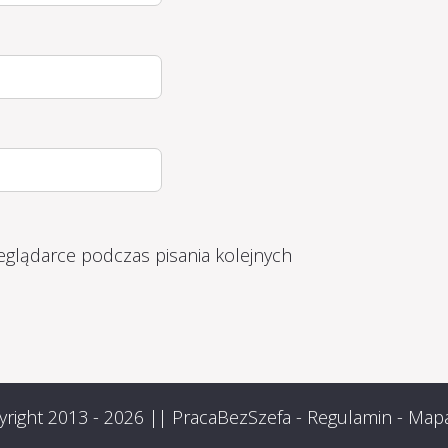
eglądarce podczas pisania kolejnych
right 2013 - 2026 ||
PracaBezSzefa
-
Regulamin
-
Mapa