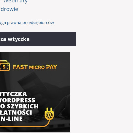
Webinary
Zdrowie
uga prawna przedsiębiorców
za wtyczka