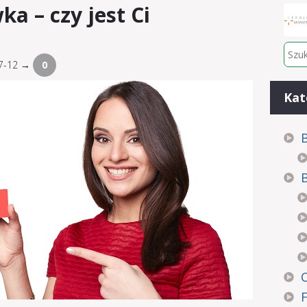
a – czy jest Ci
07-12 →
0
Kat
B