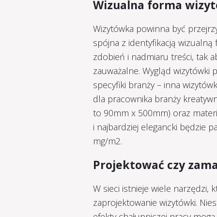
Wizualna forma wizy
Wizytówka powinna być przejrzys
spójna z identyfikacją wizualną
zdobień i nadmiaru treści, tak a
zauważalne. Wygląd wizytówki 
specyfiki branży – inna wizytó
dla pracownika branży kreatywn
to 90mm x 500mm) oraz materia
i najbardziej elegancki będzie
mg/m2.
Projektować czy zam
W sieci istnieje wiele narzędzi,
zaprojektowanie wizytówki. Nies
efekty chałupniczej pracy mogą o