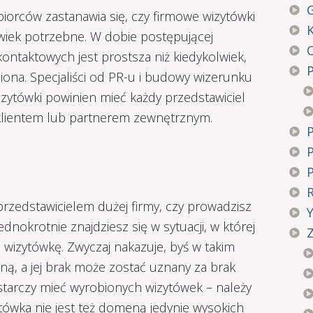
G
iorców zastanawia się, czy firmowe wizytówki
wiek potrzebne. W dobie postępującej
kontaktowych jest prostsza niż kiedykolwiek,
iona. Specjaliści od PR-u i budowy wizerunku
izytówki powinien mieć każdy przedstawiciel
z klientem lub partnerem zewnętrznym.
 przedstawicielem dużej firmy, czy prowadzisz
dnokrotnie znajdziesz się w sytuacji, w której
Z
wizytówkę. Zwyczaj nakazuje, byś w takim
ą, a jej brak może zostać uznany za brak
starczy mieć wyrobionych wizytówek – należy
ytówka nie jest też domeną jedynie wysokich