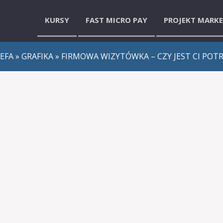
KURSY
FAST MICRO PAY
PROJEKT MARK
ZEFA
»
GRAFIKA
» FIRMOWA WIZYTÓWKA – CZY JEST CI POT