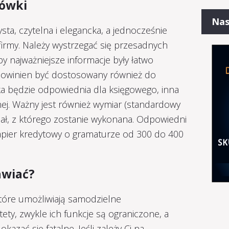
tówki
Nas
ta, czytelna i elegancka, a jednocześnie
 firmy. Należy wystrzegać się przesadnych
by najważniejsze informacje były łatwo
powinien być dostosowany również do
wka będzie odpowiednia dla księgowego, inna
ej. Ważny jest również wymiar (standardowy
ł, z którego zostanie wykonana. Odpowiedni
 papier kredytowy o gramaturze od 300 do 400
awiać?
 które umożliwiają samodzielne
tety, zwykle ich funkcje są ograniczone, a
kazać się fatalne. Jeśli zależy Ci na