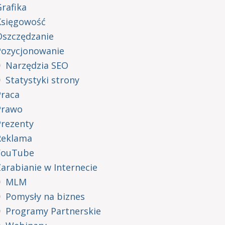
rafika
Księgowość
Oszczędzanie
Pozycjonowanie
Narzędzia SEO
Statystyki strony
Praca
Prawo
Prezenty
Reklama
YouTube
arabianie w Internecie
MLM
Pomysły na biznes
Programy Partnerskie