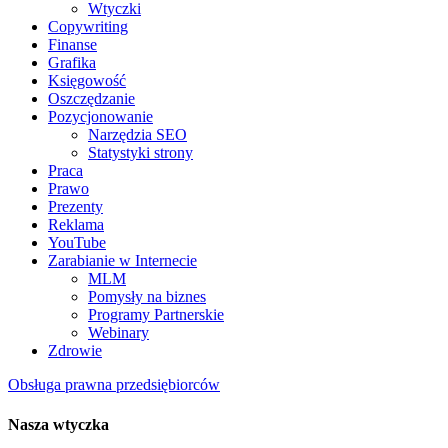
Wtyczki
Copywriting
Finanse
Grafika
Księgowość
Oszczędzanie
Pozycjonowanie
Narzędzia SEO
Statystyki strony
Praca
Prawo
Prezenty
Reklama
YouTube
Zarabianie w Internecie
MLM
Pomysły na biznes
Programy Partnerskie
Webinary
Zdrowie
Obsługa prawna przedsiębiorców
Nasza wtyczka