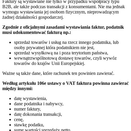
Faktury są wystawiane nie tylko w przypadku współpracy typu
B2B, ale także podczas transakcji z konsumentami. Nie ma jednak
wymogu wystawiania jej osobom fizycznym, nieprowadzącym
żadnej działalności gospodarczej.
Zgodnie z oficjalnymi zasadami wystawiania faktur, podatnik
musi udokumentować fakturą np.:
sprzedaż towarów i usług na rzecz innego podatnika, lub
osoby prywatnej która podatnikiem nie jest,
sprzedaż wysyłkową na i poza terytorium państwa,
wewnątrzwspólnotową dostawę towarów, czyli wywóz
towarów do krajów Unii Europejskiej.
Ważne są także dane, które rachunek ten powinien zawierać.
Według artykułu 106e ustawy o VAT faktura powinna zawierać
między innymi:
datę wystawienia,
dane podatnika i nabywcy,
numer faktury,
datę dokonania transakcji,
cenę,
stawkę podatku,
sumę wartości sprzedaży netto,