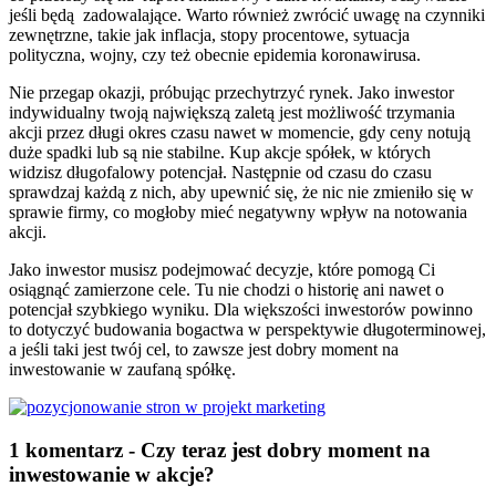
jeśli będą zadowalające. Warto również zwrócić uwagę na czynniki
zewnętrzne, takie jak inflacja, stopy procentowe, sytuacja
polityczna, wojny, czy też obecnie epidemia koronawirusa.
Nie przegap okazji, próbując przechytrzyć rynek. Jako inwestor
indywidualny twoją największą zaletą jest możliwość trzymania
akcji przez długi okres czasu nawet w momencie, gdy ceny notują
duże spadki lub są nie stabilne. Kup akcje spółek, w których
widzisz długofalowy potencjał. Następnie od czasu do czasu
sprawdzaj każdą z nich, aby upewnić się, że nic nie zmieniło się w
sprawie firmy, co mogłoby mieć negatywny wpływ na notowania
akcji.
Jako inwestor musisz podejmować decyzje, które pomogą Ci
osiągnąć zamierzone cele. Tu nie chodzi o historię ani nawet o
potencjał szybkiego wyniku. Dla większości inwestorów powinno
to dotyczyć budowania bogactwa w perspektywie długoterminowej,
a jeśli taki jest twój cel, to zawsze jest dobry moment na
inwestowanie w zaufaną spółkę.
1 komentarz -
Czy teraz jest dobry moment na
inwestowanie w akcje?