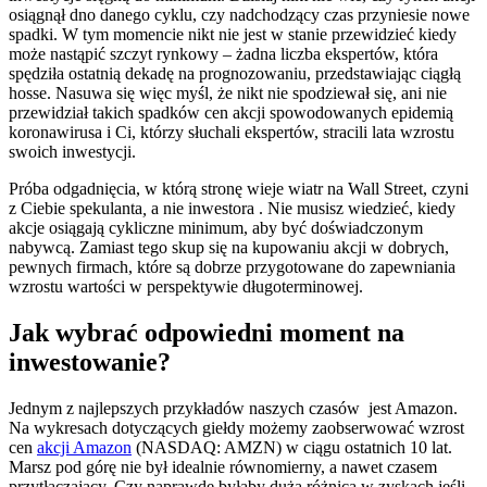
osiągnął dno danego cyklu, czy nadchodzący czas przyniesie nowe
spadki. W tym momencie nikt nie jest w stanie przewidzieć kiedy
może nastąpić szczyt rynkowy – żadna liczba ekspertów, która
spędziła ostatnią dekadę na prognozowaniu, przedstawiając ciągłą
hosse. Nasuwa się więc myśl, że nikt nie spodziewał się, ani nie
przewidział takich spadków cen akcji spowodowanych epidemią
koronawirusa i Ci, którzy słuchali ekspertów, stracili lata wzrostu
swoich inwestycji.
Próba odgadnięcia, w którą stronę wieje wiatr na Wall Street, czyni
z Ciebie spekulanta
,
a nie inwestora . Nie musisz wiedzieć, kiedy
akcje osiągają cykliczne minimum, aby być doświadczonym
nabywcą. Zamiast tego skup się na kupowaniu akcji w dobrych,
pewnych firmach, które są dobrze przygotowane do zapewniania
wzrostu wartości w perspektywie długoterminowej.
Jak wybrać odpowiedni moment na
inwestowanie?
Jednym z najlepszych przykładów naszych czasów jest Amazon.
Na wykresach dotyczących giełdy możemy zaobserwować wzrost
cen
akcji Amazon
(NASDAQ: AMZN) w ciągu ostatnich 10 lat.
Marsz pod górę nie był idealnie równomierny, a nawet czasem
przytłaczający. Czy naprawdę byłaby duża różnica w zyskach jeśli