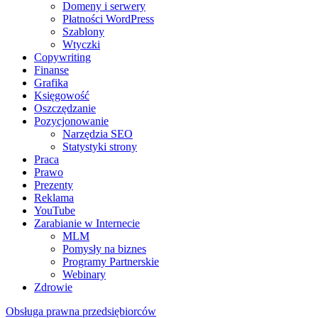
Domeny i serwery
Płatności WordPress
Szablony
Wtyczki
Copywriting
Finanse
Grafika
Księgowość
Oszczędzanie
Pozycjonowanie
Narzędzia SEO
Statystyki strony
Praca
Prawo
Prezenty
Reklama
YouTube
Zarabianie w Internecie
MLM
Pomysły na biznes
Programy Partnerskie
Webinary
Zdrowie
Obsługa prawna przedsiębiorców