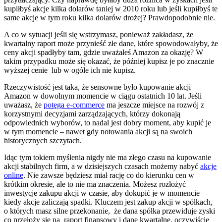
kupiłbyś akcje kilka dolarów taniej w 2010 roku lub jeśli kupiłbyś te
same akcje w tym roku kilka dolarów drożej? Prawdopodobnie nie.
A co w sytuacji jeśli się wstrzymasz, ponieważ zakładasz, że
kwartalny raport może przynieść złe dane, które spowodowałyby, że
ceny akcji spadłyby tam, gdzie uważałeś Amazon za okazję? W
takim przypadku może się okazać, że później kupisz je po znacznie
wyższej cenie lub w ogóle ich nie kupisz.
Rzeczywistość jest taka, że ​​sensowne było kupowanie akcji
Amazon w dowolnym momencie w ciągu ostatnich 10 lat. Jeśli
uważasz, że
potęga e-commerce
ma jeszcze miejsce na rozwój z
korzystnymi decyzjami zarządzających, którzy dokonają
odpowiednich wyborów, to nadal jest dobry moment, aby kupić je
w tym momencie – nawet gdy notowania akcji są na swoich
historycznych szczytach.
Idąc tym tokiem myślenia nigdy nie ma złego czasu na kupowanie
akcji stabilnych firm, a w dzisiejszych czasach możemy nabyć
akcje
online
. Nie zawsze będziesz miał rację co do kierunku cen w
krótkim okresie, ale to nie ma znaczenia. Możesz rozłożyć
inwestycje zakupu akcji w czasie, aby dokupić je w momencie
kiedy akcje zaliczają spadki. Kluczem jest zakup akcji w spółkach,
o których masz silne przekonanie, że dana spółka przewiduje zyski
co przełoży się na raport finansowy i dane kwartalne, oczywiście