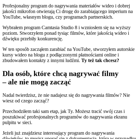
Profesjonalny program do nagrywania materiałów wideo i dobrej
jakości mikrofon otwierają Ci drogę do zarabiającego imperium na
YouTube, własnym blogu, czy programach partnerskich.
Wybrałem program Camtasia Studio 8 i wzniosłem się na wyższy
poziom. Stworzyłem ponad tysiąc filmów, które jakością wideo i
dźwięku przebiły konkurencję.
W ten sposób zacząłem zarabiać na YouTube, stworzyłem autorskie
kursy wideo na blogu z podłączonymi płatnościami online i
zbudowałem kontakty z innymi ludźmi.
Ty też tak chcesz?
Dla osób, które chcą nagrywać filmy
– ale nie mogą zacząć
Nadal twierdzisz, że nie nadajesz się do nagrywania filmów? Nie
wiesz od czego zacząć?
Przechodziłem taki sam etap, jak Ty. Możesz tracić swój czas i
poszukiwać profesjonalnych programów do nagrywania ekranu
pulpitu w sieci.
Jeżeli już znajdziesz interesujący program do nagrywania
dźwięków, to musisz uporać się z dokumentacją, która w przypadku