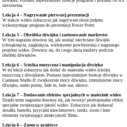
dźwięku. Poznasz najważniejsze funkcje programu i poznasz cel ich
utworzenia.
Lekcja 4 – Nagrywanie pierwszej prezentacji
W trakcie wideo zobaczysz jak nagrywam ekran pulpitu,
wykorzystując program do prezentacji Power Point.
Lekcja 5 – Obróbka dźwięku i zastosowanie markerów
W tym nagraniu dowiesz się, jak usunąć niechciane dźwięki
(chrząknięcia, zająknięcia, wielokrotne powtórzenia) z nagranego
projektu wideo. Dowiesz się, do czego służą markery podczas
obróbki dźwięków.
Lekcja 6 – Ścieżka muzyczna i manipulacja dźwięku
W tej lekcji zobaczysz jak dodać do materiału wideo ścieżkę
muzyczną z dźwiękiem. Poznasz najważniejsze funkcje dźwięku w
Camtasia Studio 8: zwiększenie mocy dźwięku, zmniejszenie mocy
dźwięku, audio pointy, fade in, fade out, silence.
Lekcja 7 – Dodawanie efektów specjalnych w materiale wideo
Dzięki temu nagraniu dowiesz się, jak tworzyć profesjonalne efekty
specjalne zwiększające jakość wideo. Zobaczysz jak dodawać
strzałki, banerki, przyciski klawiaturowe, ramki, zoom i inne
elementy zwiększające atrakcyjność filmu.
Lekcja 8 – Zoom w praktyce