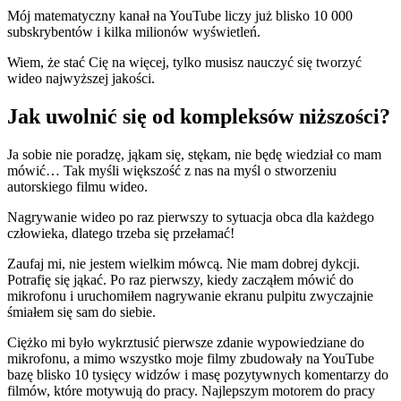
Mój matematyczny kanał na YouTube liczy już blisko 10 000
subskrybentów i kilka milionów wyświetleń.
Wiem, że stać Cię na więcej, tylko musisz nauczyć się tworzyć
wideo najwyższej jakości.
Jak uwolnić się od kompleksów niższości?
Ja sobie nie poradzę, jąkam się, stękam, nie będę wiedział co mam
mówić… Tak myśli większość z nas na myśl o stworzeniu
autorskiego filmu wideo.
Nagrywanie wideo po raz pierwszy to sytuacja obca dla każdego
człowieka, dlatego trzeba się przełamać!
Zaufaj mi, nie jestem wielkim mówcą. Nie mam dobrej dykcji.
Potrafię się jąkać. Po raz pierwszy, kiedy zacząłem mówić do
mikrofonu i uruchomiłem nagrywanie ekranu pulpitu zwyczajnie
śmiałem się sam do siebie.
Ciężko mi było wykrztusić pierwsze zdanie wypowiedziane do
mikrofonu, a mimo wszystko moje filmy zbudowały na YouTube
bazę blisko 10 tysięcy widzów i masę pozytywnych komentarzy do
filmów, które motywują do pracy. Najlepszym motorem do pracy