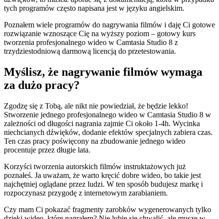
tych programów często napisana jest w języku angielskim.
Poznałem wiele programów do nagrywania filmów i daję Ci gotowe
rozwiązanie wznoszące Cię na wyższy poziom – gotowy kurs
tworzenia profesjonalnego wideo w Camtasia Studio 8 z
trzydziestodniową darmową licencją do przetestowania.
Myślisz, że nagrywanie filmów wymaga
za dużo pracy?
Zgodzę się z Tobą, ale nikt nie powiedział, że będzie lekko!
Stworzenie jednego profesjonalnego wideo w Camtasia Studio 8 w
zależności od długości nagrania zajmie Ci około 1-4h. Wycinka
niechcianych dźwięków, dodanie efektów specjalnych zabiera czas.
Ten czas pracy poświęcony na zbudowanie jednego wideo
procentuje przez długie lata.
Korzyści tworzenia autorskich filmów instruktażowych już
poznałeś. Ja uważam, że warto kręcić dobre wideo, bo takie jest
najchętniej oglądane przez ludzi. W ten sposób budujesz markę i
rozpoczynasz przygodę z internetowym zarabianiem.
Czy mam Ci pokazać fragmenty zarobków wygenerowanych tylko
dzięki wideo, które nagrałem? Nie lubię się chwalić, ale muszę w