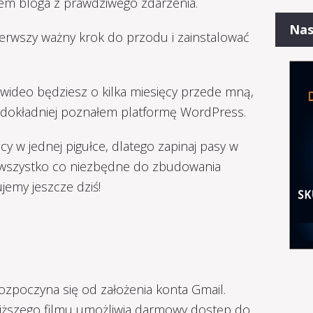
em bloga z prawdziwego zdarzenia.
Nas
pierwszy ważny krok do przodu i zainstalować
wideo będziesz o kilka miesięcy przede mną,
m dokładniej poznałem platformę WordPress.
y w jednej pigułce, dlatego zapinaj pasy w
aj wszystko co niezbędne do zbudowania
jemy jeszcze dziś!
zpoczyna się od założenia konta Gmail.
iższego filmu umożliwia darmowy dostęp do