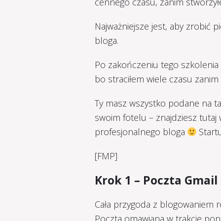
cennego czasu, zanim stworzył
Najważniejsze jest, aby zrobić 
bloga.
Po zakończeniu tego szkolenia 
bo straciłem wiele czasu zani
Ty masz wszystko podane na tac
swoim fotelu – znajdziesz tut
profesjonalnego bloga
Startu
[FMP]
Krok 1 – Poczta Gmail
Cała przygoda z blogowaniem ro
Poczta omawiana w trakcie pon