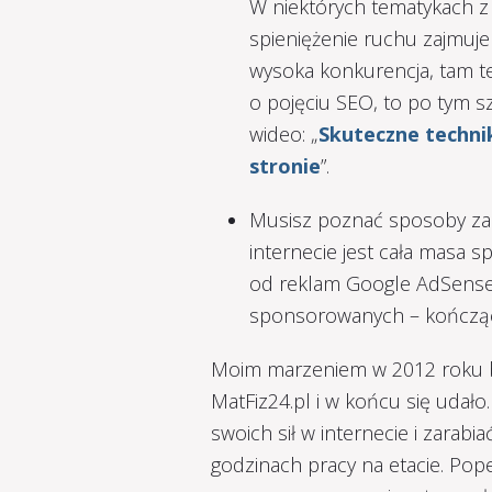
W niektórych tematykach z
spieniężenie ruchu zajmuje 
wysoka konkurencja, tam też
o pojęciu SEO, to po tym s
wideo: „
Skuteczne techni
stronie
”.
Musisz poznać sposoby zar
internecie jest cała masa 
od reklam Google AdSense
sponsorowanych – kończąc 
Moim marzeniem w 2012 roku 
MatFiz24.pl i w końcu się udał
swoich sił w internecie i zarabi
godzinach pracy na etacie. Pope