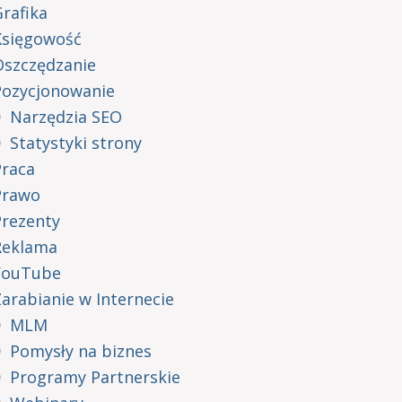
rafika
Księgowość
Oszczędzanie
Pozycjonowanie
Narzędzia SEO
Statystyki strony
Praca
Prawo
Prezenty
Reklama
YouTube
arabianie w Internecie
MLM
Pomysły na biznes
Programy Partnerskie