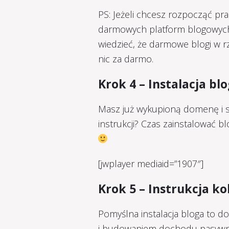
PS: Jeżeli chcesz rozpocząć pra
darmowych platform blogowych,
wiedzieć, że darmowe blogi w rz
nic za darmo.
Krok 4 – Instalacja b
Masz już wykupioną domenę i s
instrukcji? Czas zainstalować b
[jwplayer mediaid=”1907″]
Krok 5 – Instrukcja k
Pomyślna instalacja bloga to d
i budowaniem dochodu pasywne