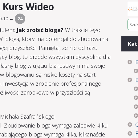
– Kurs Wideo
10-10 →
24
ytułem:
Jak zrobić bloga?
W trakcie tego
yć bloga, który ma potencjał do zbudowania
Kat
j przyszłości. Pamiętaj, że nie od razu
ący blog, to przede wszystkim dyscyplina dla
B
. Własny blog w ujęciu biznesowym ma swoje
 w blogowaniu są niskie koszty na start
 Inwestycja w zrobienie profesjonalnego
ożliwości zarobkowe w przyszłości są
 Michała Szafrańskiego:
pl. Zbudowanie bloga wymaga zaledwie kilku
abiającego bloga wymaga kilka, kilkanaście