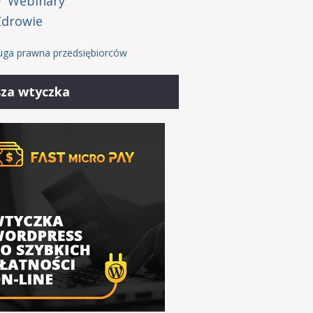
Webinary
Zdrowie
uga prawna przedsiębiorców
za wtyczka