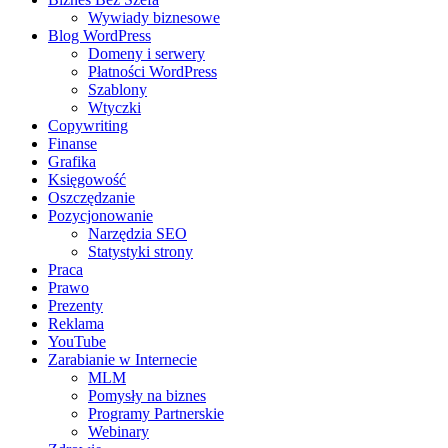
Wywiady biznesowe
Blog WordPress
Domeny i serwery
Płatności WordPress
Szablony
Wtyczki
Copywriting
Finanse
Grafika
Księgowość
Oszczędzanie
Pozycjonowanie
Narzędzia SEO
Statystyki strony
Praca
Prawo
Prezenty
Reklama
YouTube
Zarabianie w Internecie
MLM
Pomysły na biznes
Programy Partnerskie
Webinary