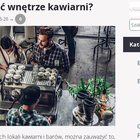
ć wnętrze kawiarni?
08-26 →
0
Kat
B
h lokali kawiarni i barów, można zauważyć to,