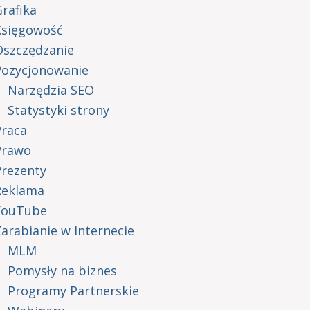
rafika
Księgowość
Oszczędzanie
Pozycjonowanie
Narzędzia SEO
Statystyki strony
Praca
Prawo
Prezenty
Reklama
YouTube
arabianie w Internecie
MLM
Pomysły na biznes
Programy Partnerskie