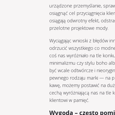
urządzone przemyślanie, sprawi
osiągnąć cel przyciągnięcia kli
osiągają odwrotny efekt, odst
przelotne projektowe mody.
Wyciągając wnioski z błędów i
odrzucić wszystkiego co modne
coś nas wyróżniało na tle konku
minimalizmu czy stylu boho al
być wcale odtwórcze i nieoryg
pewnego rodzaju marki — na prz
kawę, możemy postawić na dużo 
cechą wyróżniającą nas na tle k
klientowi w pamięć.
Wygoda – często pomi