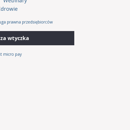
Webinary
Zdrowie
uga prawna przedsiębiorców
za wtyczka