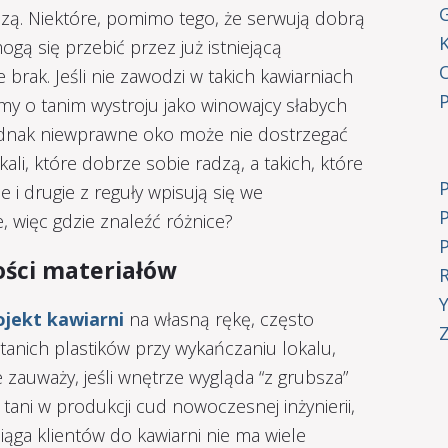
G
dzą. Niektóre, pomimo tego, że serwują dobrą
ogą się przebić przez już istniejącą
 brak. Jeśli nie zawodzi w takich kawiarniach
limy o tanim wystroju jako winowajcy słabych
ednak niewprawne oko może nie dostrzegać
ali, które dobrze sobie radzą, a takich, które
e i drugie z reguły wpisują się we
 więc gdzie znaleźć różnice?
ości materiałów
ojekt kawiarni
na własną rękę, często
Z
tanich plastików przy wykańczaniu lokalu,
e zauważy, jeśli wnętrze wygląda “z grubsza”
 tani w produkcji cud nowoczesnej inżynierii,
iąga klientów do kawiarni nie ma wiele